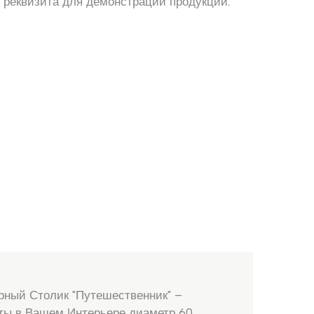
 реквизита для демонстрации продукции.
рный Столик "Путешественник" –
ты в Вашем Интерьере диаметр 60