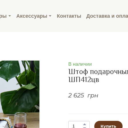
ары
Аксессуары
Контакты
Доставка и опл
В наличии
Штоф подарочный
ШП412цв
2 625  грн
Купить