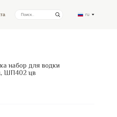
ата
ru
ка набор для водки
м, ШП402 цв