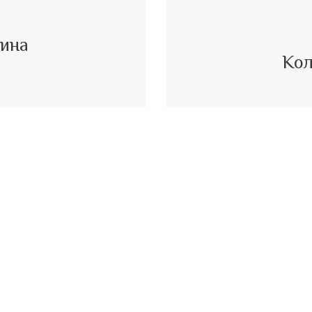
вина
Кол