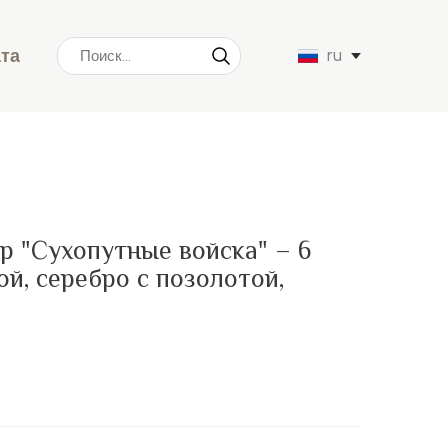
ата
ru
 "Сухопутные войска" – 6
ой, серебро с позолотой,