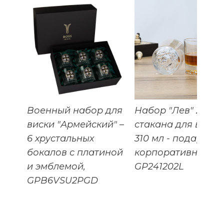
Военный набор для
Набор "Лев" 2
виски "Армейский" –
стакана для виски
6 хрустальных
310 мл - подарок
бокалов с платиной
корпоративный,
и эмблемой,
GP241202L
GPB6VSU2PGD