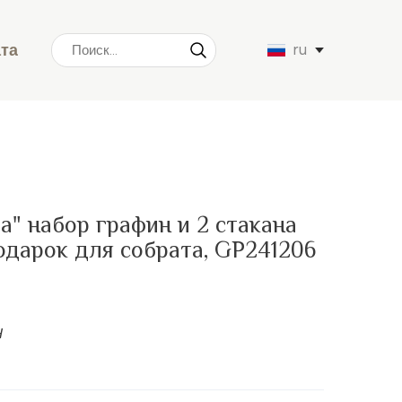
ата
ru
а" набор графин и 2 стакана
подарок для собрата, GP241206
н