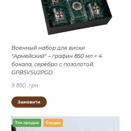
Военный набор для виски
"Армейский" – графин 850 мл + 4
бокала, серебро с позолотой,
GPB5VSU2PGD
9 850  грн
Замовити
Топ продаж
Скидка