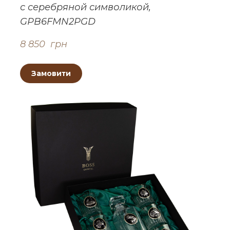
с серебряной символикой,
GPB6FMN2PGD
8 850  грн
Замовити