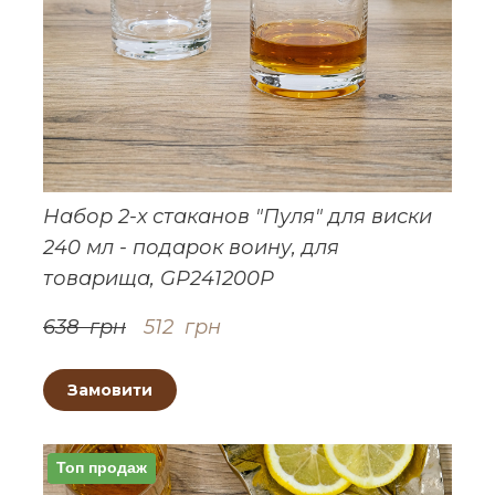
Набор 2-х стаканов "Пуля" для виски
240 мл - подарок воину, для
товарища, GP241200P
638  грн
512  грн
Замовити
Топ продаж