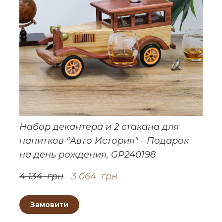
Набор декантера и 2 стакана для
напитков "Авто История" - Подарок
на день рождения, GP240198
4 134  грн
3 064  грн
Замовити