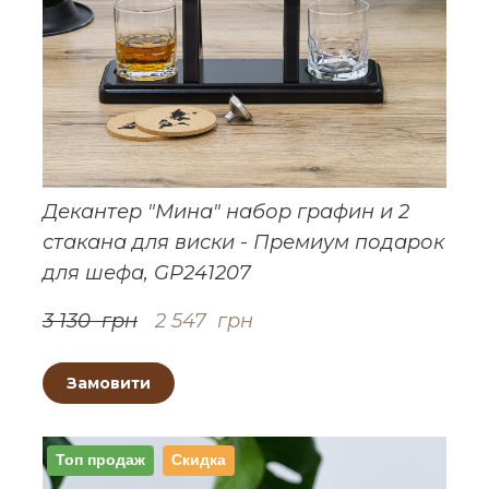
Декантер "Мина" набор графин и 2
стакана для виски - Премиум подарок
для шефа, GP241207
3 130  грн
2 547  грн
Замовити
Топ продаж
Скидка