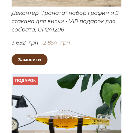
Декантер "Граната" набор графин и 2
стакана для виски - VIP подарок для
собрата, GP241206
3 692  грн
2 854  грн
Замовити
ПОДАРОК