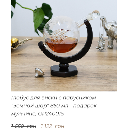
Глобус для виски с парусником
"Земной шар" 850 мл - подарок
мужчине, GP240015
1 650  грн
1 122  грн